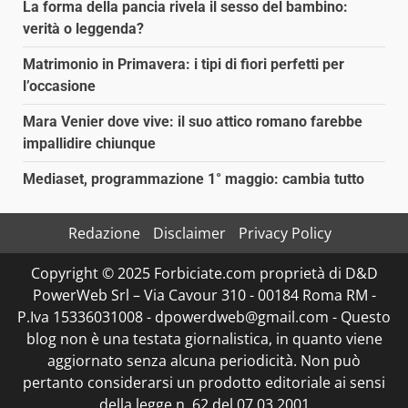
La forma della pancia rivela il sesso del bambino:
verità o leggenda?
Matrimonio in Primavera: i tipi di fiori perfetti per
l’occasione
Mara Venier dove vive: il suo attico romano farebbe
impallidire chiunque
Mediaset, programmazione 1° maggio: cambia tutto
Redazione
Disclaimer
Privacy Policy
Copyright © 2025 Forbiciate.com proprietà di D&D
PowerWeb Srl – Via Cavour 310 - 00184 Roma RM -
P.Iva 15336031008 - dpowerdweb@gmail.com - Questo
blog non è una testata giornalistica, in quanto viene
aggiornato senza alcuna periodicità. Non può
pertanto considerarsi un prodotto editoriale ai sensi
della legge n. 62 del 07.03.2001