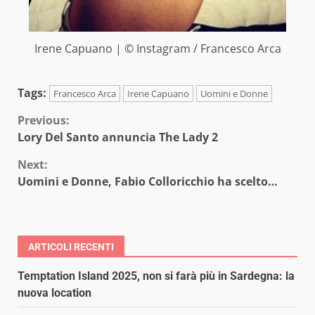
Irene Capuano | © Instagram / Francesco Arca
Tags:
Francesco Arca
Irene Capuano
Uomini e Donne
Continue
Previous:
Lory Del Santo annuncia The Lady 2
Reading
Next:
Uomini e Donne, Fabio Colloricchio ha scelto…
ARTICOLI RECENTI
Temptation Island 2025, non si farà più in Sardegna: la
nuova location