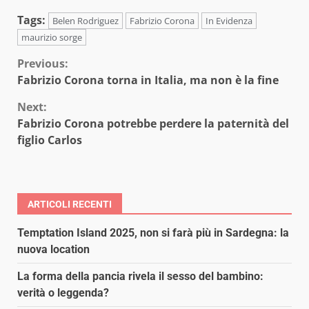
Tags:
Belen Rodriguez
Fabrizio Corona
In Evidenza
maurizio sorge
Continue
Previous:
Fabrizio Corona torna in Italia, ma non è la fine
Reading
Next:
Fabrizio Corona potrebbe perdere la paternità del
figlio Carlos
ARTICOLI RECENTI
Temptation Island 2025, non si farà più in Sardegna: la
nuova location
La forma della pancia rivela il sesso del bambino:
verità o leggenda?