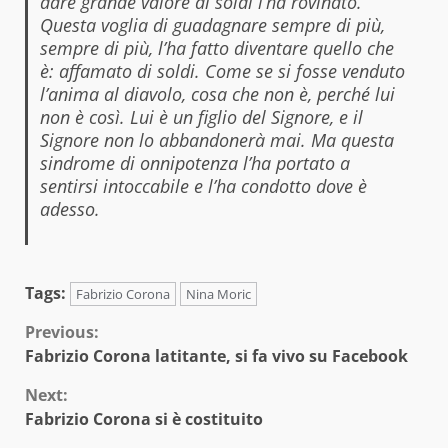
dare grande valore ai soldi l’ha rovinato.
Questa voglia di guadagnare sempre di più,
sempre di più, l’ha fatto diventare quello che
è: affamato di soldi. Come se si fosse venduto
l’anima al diavolo, cosa che non è, perché lui
non è così. Lui è un figlio del Signore, e il
Signore non lo abbandonerà mai. Ma questa
sindrome di onnipotenza l’ha portato a
sentirsi intoccabile e l’ha condotto dove è
adesso.
Tags:
Fabrizio Corona
Nina Moric
Continue
Previous:
Fabrizio Corona latitante, si fa vivo su Facebook
Reading
Next:
Fabrizio Corona si è costituito