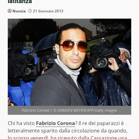
latitanza
Nunzia
21 Gennaio 2013
Fabrizio Corona | © DAMIEN MEYER/AFP/Getty Images
Chi ha visto
Fabrizio Corona
? Il re dei paparazzi è
letteralmente sparito dalla circolazione da quando,
lo scorso venerdì, ha ricevuto dalla Cassazione una