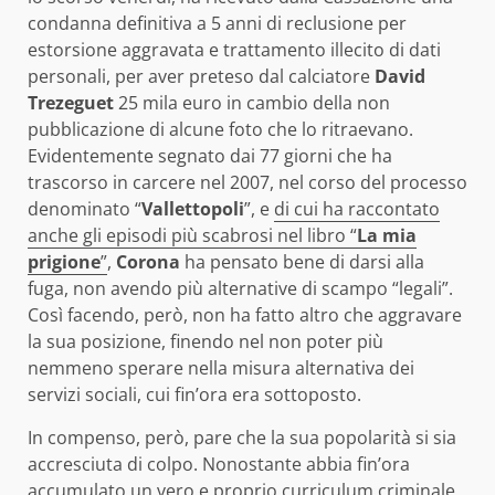
condanna definitiva a 5 anni di reclusione per
estorsione aggravata e trattamento illecito di dati
personali, per aver preteso dal calciatore
David
Trezeguet
25 mila euro in cambio della non
pubblicazione di alcune foto che lo ritraevano.
Evidentemente segnato dai 77 giorni che ha
trascorso in carcere nel 2007, nel corso del processo
denominato “
Vallettopoli
”, e
di cui ha raccontato
anche gli episodi più scabrosi nel libro “
La mia
prigione
”
,
Corona
ha pensato bene di darsi alla
fuga, non avendo più alternative di scampo “legali”.
Così facendo, però, non ha fatto altro che aggravare
la sua posizione, finendo nel non poter più
nemmeno sperare nella misura alternativa dei
servizi sociali, cui fin’ora era sottoposto.
In compenso, però, pare che la sua popolarità si sia
accresciuta di colpo. Nonostante abbia fin’ora
accumulato un vero e proprio curriculum criminale