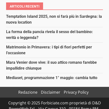
ARTICOLI RECENTI
Temptation Island 2025, non si farà più in Sardegna: la
nuova location
La forma della pancia rivela il sesso del bambino:
verità o leggenda?
Matrimonio in Primavera: i tipi di fiori perfetti per
l’occasione
Mara Venier dove vive: il suo attico romano farebbe
impallidire chiunque
Mediaset, programmazione 1° maggio: cambia tutto
Redazione
Disclaimer
Privacy Policy
Copyright © 2025 Forbiciate.com proprietà di D&D
PowerWeb Srl – Via Cavour 310 - 00184 Roma RM -