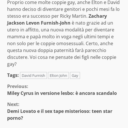
Proprio come molte coppie gay, anche Elton e David
hanno deciso di diventare genitori e pochi mesi fa lo
stesso era successo per Ricky Martin.
Zachary
Jackson Levon Furnish-John
è nato grazie ad un
utero in affitto, una nuova modalità per diventare
mamma e papà molto in voga negli ultimi tempi e
non solo per le coppie omosessuali. Certo, anche
questa nuova doppia paternità farà parecchio
discutere. Voi cosa ne pensate dei figli nelle coppie
gay?
Tags:
David Furnish
Elton John
Gay
Continue
Previous:
Miley Cyrus in versione lesbo: è ancora scandalo
Reading
Next:
Demi Lovato e il sex tape misterioso: teen star
porno?