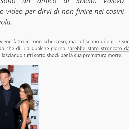
 Sono un amico di Sheila. Volevo
video per dirvi di non finire nei casini
ola.
viene fatto in tono scherzoso, ma col senno di poi, le su
o che di lì a qualche giorno s
arebbe stato stroncato d
, lasciando tutti sotto shock per la sua prematura morte.