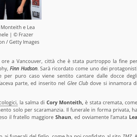
 Monteith e Lea
ele | © Frazer
on / Getty Images
 ore a Vancouver, città che è stata purtroppo la fine pe
rphy,
Finn Hudson
. Sarà ricordato come uno dei protagonist
 per puro caso viene sentito cantare dalle docce degl
 faceva parte, ed inserito nel
Glee Club
dove si innamora d
ologici,
la salma di
Cory Monteith,
è stata cremata, com
nto solo per scaramanzia. Il funerale in forma privata, h
reso il fratello maggiore
Shaun
, ed ovviamente l’amata
Le
 ai funerali del figlio, come ha poi confidato al sito
TMZ.