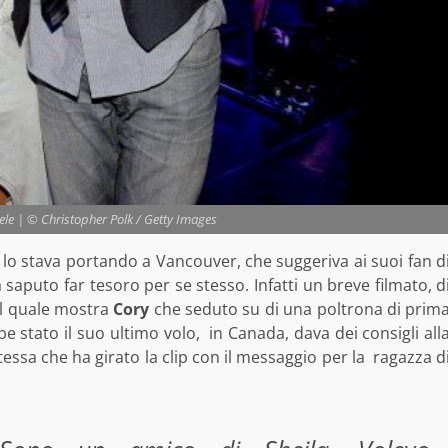
ele | © Christopher Polk / Getty Images
 lo stava portando a Vancouver, che suggeriva ai suoi fan d
a saputo far tesoro per se stesso.
Infatti un breve filmato, d
 il quale mostra
Cory
che seduto su di una poltrona di prim
e stato il suo ultimo volo, in Canada, dava dei consigli all
stessa che ha girato la clip con il messaggio per la ragazza d