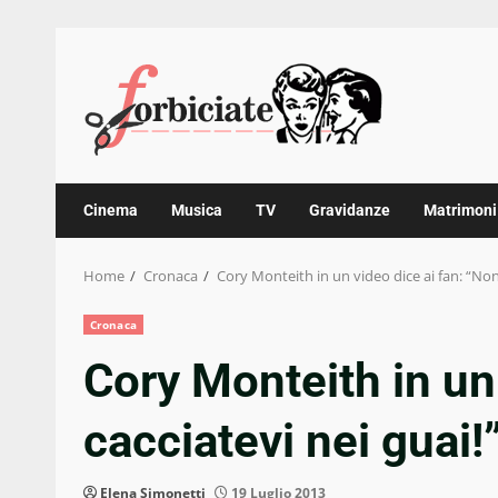
Skip
to
content
Cinema
Musica
TV
Gravidanze
Matrimoni
Home
Cronaca
Cory Monteith in un video dice ai fan: “Non 
Cronaca
Cory Monteith in un
cacciatevi nei guai!
Elena Simonetti
19 Luglio 2013