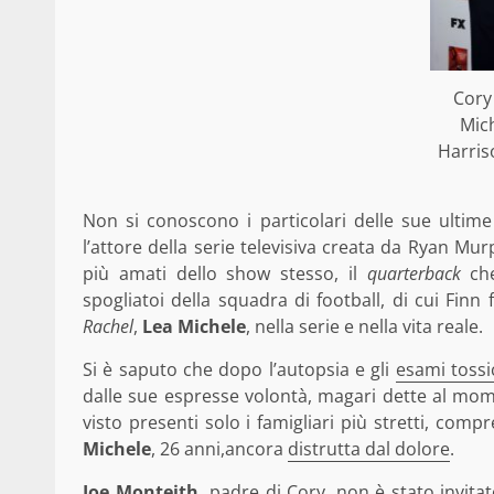
Cory
Mich
Harris
Non si conoscono i particolari delle sue ultime
l’attore della serie televisiva creata da Ryan Mu
più amati dello show stesso, il
quarterback
che
spogliatoi della squadra di football, di cui Finn
Rachel
,
Lea Michele
, nella serie e nella vita reale.
Si è saputo che dopo l’autopsia e gli
esami tossic
dalle sue espresse volontà, magari dette al mome
visto presenti solo i famigliari più stretti, comp
Michele
, 26 anni,ancora
distrutta dal dolore
.
Joe Monteith,
padre di Cory, non è stato invitato