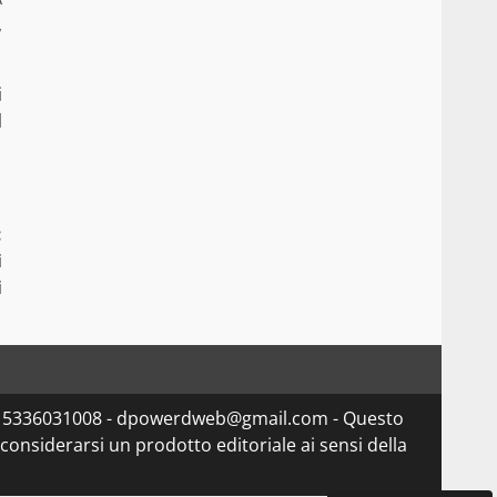
,
i
l
:
i
i
va 15336031008 - dpowerdweb@gmail.com - Questo
considerarsi un prodotto editoriale ai sensi della