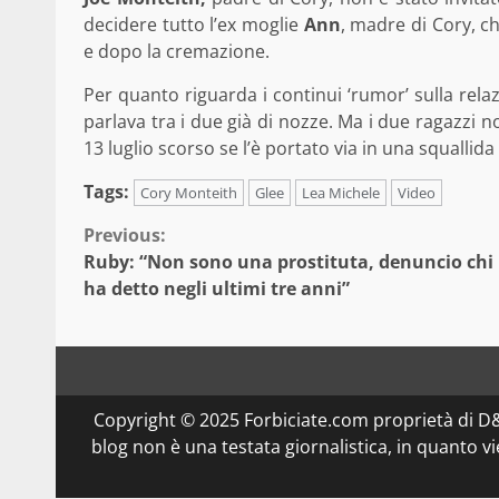
decidere tutto l’ex moglie
Ann
, madre di Cory, c
e dopo la cremazione.
Per quanto riguarda i continui ‘rumor’ sulla rela
parlava tra i due già di nozze. Ma i due ragazzi n
13 luglio scorso se l’è portato via in una squalli
Tags:
Cory Monteith
Glee
Lea Michele
Video
Continue
Previous:
Ruby: “Non sono una prostituta, denuncio chi 
Reading
ha detto negli ultimi tre anni”
Copyright © 2025 Forbiciate.com proprietà di 
blog non è una testata giornalistica, in quanto v