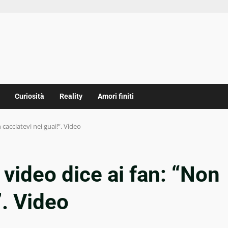
Curiosità
Reality
Amori finiti
cacciatevi nei guai!”. Video
 video dice ai fan: “Non
”. Video