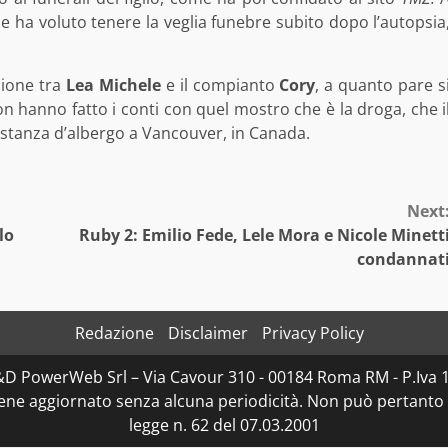
he ha voluto tenere la veglia funebre subito dopo l’autopsia
zione tra
Lea Michele
e il compianto
Cory
, a quanto pare s
on hanno fatto i conti con quel mostro che è la droga, che i
da stanza d’albergo a Vancouver, in Canada.
Next
lo
Ruby 2: Emilio Fede, Lele Mora e Nicole Minett
condannat
Redazione
Disclaimer
Privacy Policy
D&D PowerWeb Srl – Via Cavour 310 - 00184 Roma RM - P.I
iene aggiornato senza alcuna periodicità. Non può pertanto 
legge n. 62 del 07.03.2001