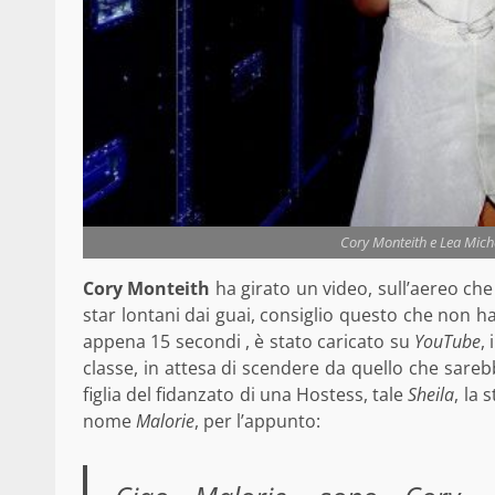
Cory Monteith e Lea Mich
Cory Monteith
ha girato un video, sull’aereo che
star lontani dai guai, consiglio questo che non h
appena 15 secondi , è stato caricato su
YouTube
,
classe, in attesa di scendere da quello che sarebb
figlia del fidanzato di una Hostess, tale
Sheila
, la 
nome
Malorie
, per l’appunto: