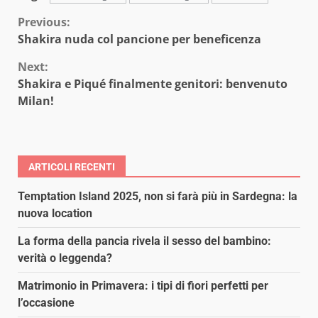
Continue
Previous:
Shakira nuda col pancione per beneficenza
Reading
Next:
Shakira e Piqué finalmente genitori: benvenuto
Milan!
ARTICOLI RECENTI
Temptation Island 2025, non si farà più in Sardegna: la
nuova location
La forma della pancia rivela il sesso del bambino:
verità o leggenda?
Matrimonio in Primavera: i tipi di fiori perfetti per
l’occasione