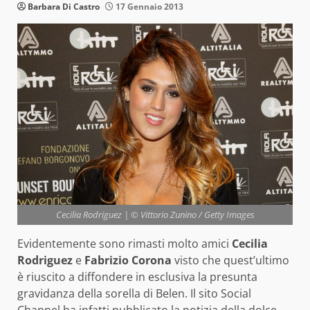
Barbara Di Castro
17 Gennaio 2013
Cecilia Rodriguez | © Vittorio Zunino / Getty Images
Evidentemente sono rimasti molto amici
Cecilia
Rodriguez
e
Fabrizio Corona
visto che quest’ultimo
è riuscito a diffondere in esclusiva la presunta
gravidanza della sorella di Belen. Il sito Social