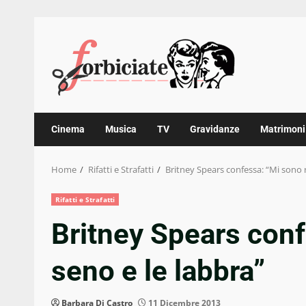
Skip
to
content
Cinema
Musica
TV
Gravidanze
Matrimoni
Home
Rifatti e Strafatti
Britney Spears confessa: “Mi sono ri
Rifatti e Strafatti
Britney Spears confe
seno e le labbra”
Barbara Di Castro
11 Dicembre 2013