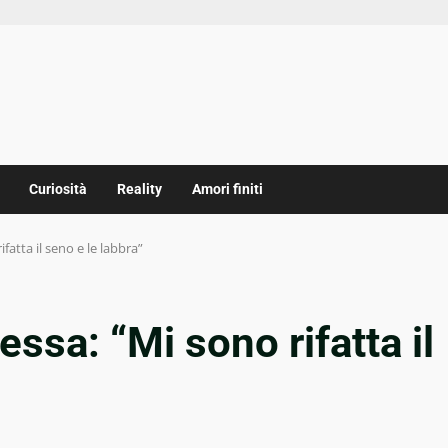
Curiosità
Reality
Amori finiti
fatta il seno e le labbra”
ssa: “Mi sono rifatta il