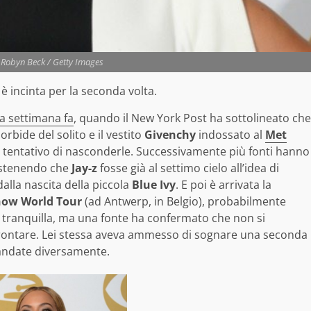
Robyn Beck / Getty Images
è incinta per la seconda volta.
na settimana fa
, quando il New York Post ha sottolineato che
bide del solito e il vestito
Givenchy
indossato al
Met
 tentativo di nasconderle. Successivamente più fonti hanno
ostenendo che
Jay-z
fosse già al settimo cielo all’idea di
alla nascita della piccola
Blue Ivy
. E poi è arrivata la
how World Tour
(ad Antwerp, in Belgio), probabilmente
 tranquilla, ma una fonte ha confermato che non si
rontare. Lei stessa aveva ammesso di sognare una seconda
 andate diversamente.