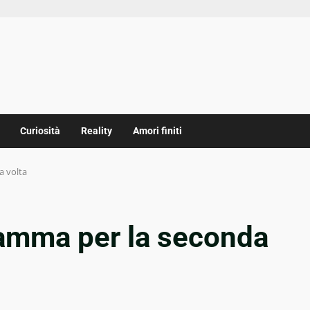
Curiosità
Reality
Amori finiti
 volta
amma per la seconda