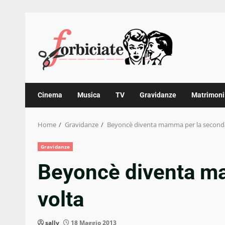
Skip
to
content
Cinema
Musica
TV
Gravidanze
Matrimoni
Home
Gravidanze
Beyoncè diventa mamma per la seconda
Gravidanze
Beyoncè diventa m
volta
sally
18 Maggio 2013