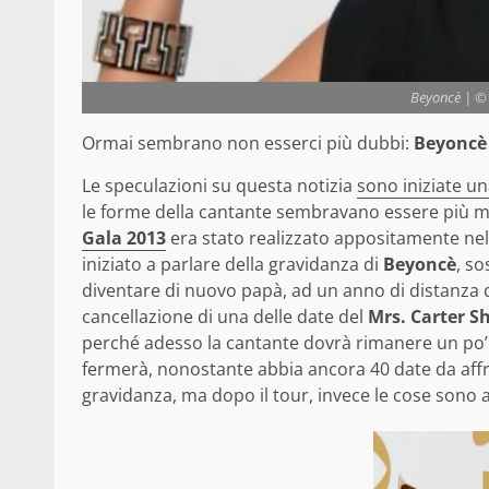
Beyoncè | © 
Ormai sembrano non esserci più dubbi:
Beyoncè
Le speculazioni su questa notizia
sono iniziate u
le forme della cantante sembravano essere più mor
Gala 2013
era stato realizzato appositamente nel
iniziato a parlare della gravidanza di
Beyoncè
, s
diventare di nuovo papà, ad un anno di distanza d
cancellazione di una delle date del
Mrs. Carter S
perché adesso la cantante dovrà rimanere un po’
fermerà, nonostante abbia ancora 40 date da aff
gravidanza, ma dopo il tour, invece le cose sono