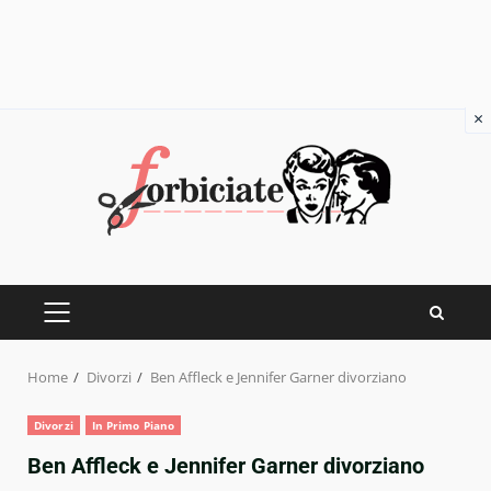
×
Skip
to
content
PRIMARY
MENU
Home
Divorzi
Ben Affleck e Jennifer Garner divorziano
Divorzi
In Primo Piano
Ben Affleck e Jennifer Garner divorziano