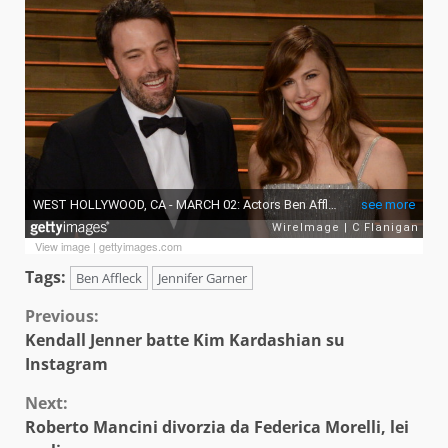
View image
|
gettyimages.com
Tags:
Ben Affleck
Jennifer Garner
Continue
Previous:
Kendall Jenner batte Kim Kardashian su
Reading
Instagram
Next:
Roberto Mancini divorzia da Federica Morelli, lei