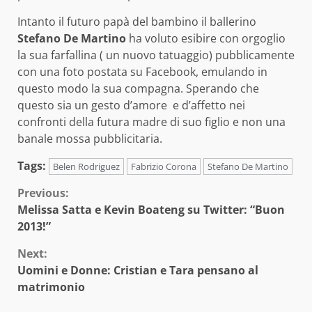
Intanto il futuro papà del bambino il ballerino
Stefano De Martino
ha voluto esibire con orgoglio
la sua farfallina ( un nuovo tatuaggio) pubblicamente
con una foto postata su Facebook, emulando in
questo modo la sua compagna. Sperando che
questo sia un gesto d’amore e d’affetto nei
confronti della futura madre di suo figlio e non una
banale mossa pubblicitaria.
Tags:
Belen Rodriguez
Fabrizio Corona
Stefano De Martino
Continue
Previous:
Melissa Satta e Kevin Boateng su Twitter: “Buon
Reading
2013!”
Next:
Uomini e Donne: Cristian e Tara pensano al
matrimonio