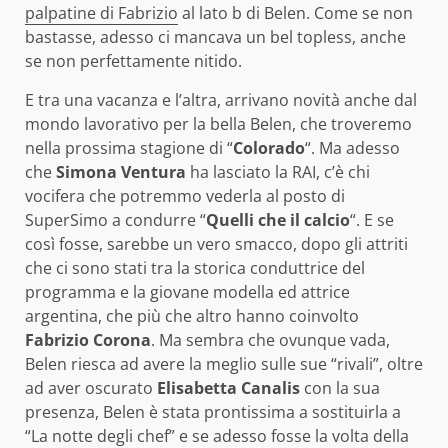
palpatine di Fabrizio
al lato b di Belen. Come se non
bastasse, adesso ci mancava un bel topless, anche
se non perfettamente nitido.
E tra una vacanza e l’altra, arrivano novità anche dal
mondo lavorativo per la bella Belen, che troveremo
nella prossima stagione di “
Colorado
“. Ma adesso
che
Simona Ventura
ha lasciato la RAI, c’è chi
vocifera che potremmo vederla al posto di
SuperSimo a condurre “
Quelli che il calcio
“. E se
così fosse, sarebbe un vero smacco, dopo gli attriti
che ci sono stati tra la storica conduttrice del
programma e la giovane modella ed attrice
argentina, che più che altro hanno coinvolto
Fabrizio Corona
. Ma sembra che ovunque vada,
Belen riesca ad avere la meglio sulle sue “rivali”, oltre
ad aver oscurato
Elisabetta Canalis
con la sua
presenza, Belen è stata prontissima a sostituirla a
“La notte degli chef” e se adesso fosse la volta della