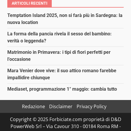
ARTICOLI RECENTI
Temptation Island 2025, non si farà più in Sardegna: la
nuova location
La forma della pancia rivela il sesso del bambino:
verità o leggenda?
Matrimonio in Primavera: i tipi di fiori perfetti per
l’occasione
Mara Venier dove vive: il suo attico romano farebbe
impallidire chiunque
Mediaset, programmazione 1° maggio: cambia tutto
Redazione
Disclaimer
Privacy Policy
Copyright © 2025 Forbiciate.com proprietà di D&D
PowerWeb Srl – Via Cavour 310 - 00184 Roma RM -