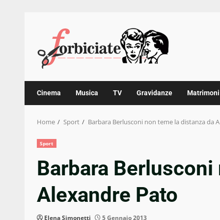
Skip
to
content
Cinema
Musica
TV
Gravidanze
Matrimoni
Home
Sport
Barbara Berlusconi non teme la distanza da 
Sport
Barbara Berlusconi 
Alexandre Pato
Elena Simonetti
5 Gennaio 2013