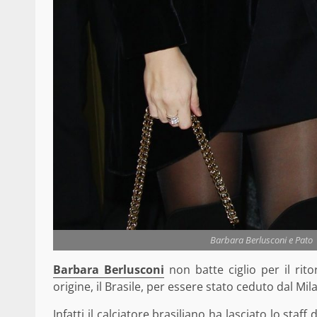
Barbara Berlusconi e Pato |
Barbara Berlusconi
non batte ciglio per il r
origine, il Brasile, per essere stato ceduto dal Mil
Infatti il calciatore brasiliano ha lasciato lo staf