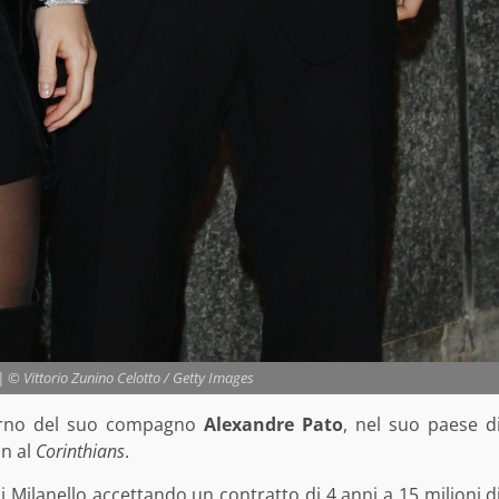
 © Vittorio Zunino Celotto / Getty Images
itorno del suo compagno
Alexandre Pato
, nel suo paese d
an al
Corinthians
.
f di Milanello accettando un contratto di 4 anni a 15 milioni d