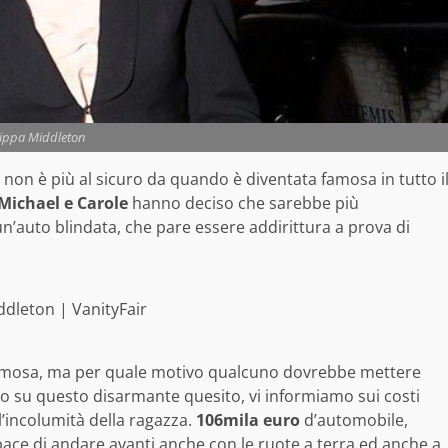
ippa Middleton
non è più al sicuro da quando è diventata famosa in tutto i
Michael e Carole
hanno deciso che sarebbe più
’auto blindata, che pare essere addirittura a prova di
ddleton | VanityFair
famosa, ma per quale motivo qualcuno dovrebbe mettere
o su questo disarmante quesito, vi informiamo sui costi
l’incolumità della ragazza.
106mila euro
d’automobile,
capace di andare avanti anche con le ruote a terra ed anche a