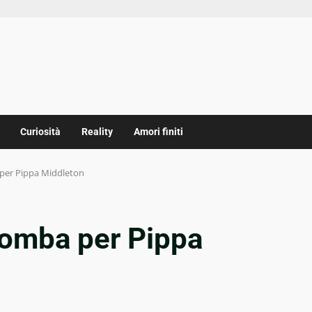
Curiosità
Reality
Amori finiti
 per Pippa Middleton
bomba per Pippa