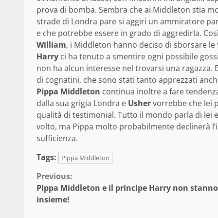
prova di bomba. Sembra che ai Middleton stia molt
strade di Londra pare si aggiri un ammiratore pa
e che potrebbe essere in grado di aggredirla. Così
William
, i Middleton hanno deciso di sborsare le 
Harry
ci ha tenuto a smentire ogni possibile goss
non ha alcun interesse nel trovarsi una ragazza. E
di cognatini, che sono stati tanto apprezzati anche
Pippa Middleton
continua inoltre a fare tendenza,
dalla sua grigia Londra e
Usher
vorrebbe che lei p
qualità di testimonial. Tutto il mondo parla di lei
volto, ma Pippa molto probabilmente declinerà l’i
sufficienza.
Tags:
Pippa Middleton
Continue
Previous:
Pippa Middleton e il principe Harry non stanno
Reading
insieme!