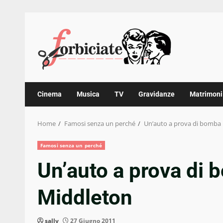
Skip
to
content
Cinema
Musica
TV
Gravidanze
Matrimoni
Home
Famosi senza un perché
Un’auto a prova di bomba
Famosi senza un perché
Un’auto a prova di 
Middleton
sally
27 Giugno 2011