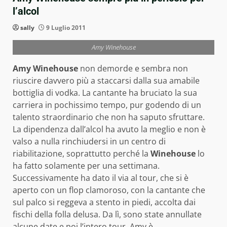
l’alcol
sally
9 Luglio 2011
Amy Winehouse
Amy Winehouse
non demorde e sembra non
riuscire davvero più a staccarsi dalla sua amabile
bottiglia di vodka. La cantante ha bruciato la sua
carriera in pochissimo tempo, pur godendo di un
talento straordinario che non ha saputo sfruttare.
La dipendenza dall’alcol ha avuto la meglio e non è
valso a nulla rinchiudersi in un centro di
riabilitazione, soprattutto perché la
Winehouse
lo
ha fatto solamente per una settimana.
Successivamente ha dato il via al tour, che si è
aperto con un flop clamoroso, con la cantante che
sul palco si reggeva a stento in piedi, accolta dai
fischi della folla delusa. Da lì, sono state annullate
alcune date e poi l’intero tour, Amy è