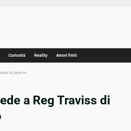
Curiosità
Reality
Amori finiti
rla: lui dice no
de a Reg Traviss di
o