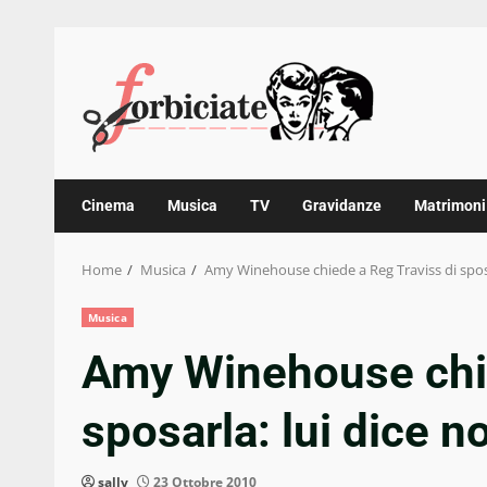
Skip
to
content
Cinema
Musica
TV
Gravidanze
Matrimoni
Home
Musica
Amy Winehouse chiede a Reg Traviss di sposa
Musica
Amy Winehouse chie
sposarla: lui dice n
sally
23 Ottobre 2010