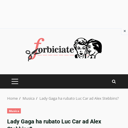
×
Skip
to
content
PRIMARY
MENU
Home
Musica
Lady Gaga ha rubato Luc Car ad Alex Stebbins?
Musica
Lady Gaga ha rubato Luc Car ad Alex