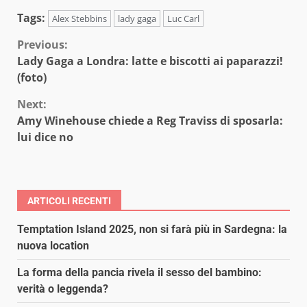
Tags:
Alex Stebbins
lady gaga
Luc Carl
Continue
Previous:
Lady Gaga a Londra: latte e biscotti ai paparazzi!
Reading
(foto)
Next:
Amy Winehouse chiede a Reg Traviss di sposarla:
lui dice no
ARTICOLI RECENTI
Temptation Island 2025, non si farà più in Sardegna: la
nuova location
La forma della pancia rivela il sesso del bambino:
verità o leggenda?