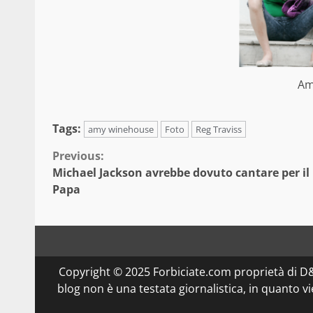
Am
Tags:
amy winehouse
Foto
Reg Traviss
Continue
Previous:
Michael Jackson avrebbe dovuto cantare per il
Reading
Papa
Copyright © 2025 Forbiciate.com proprietà di 
blog non è una testata giornalistica, in quanto v