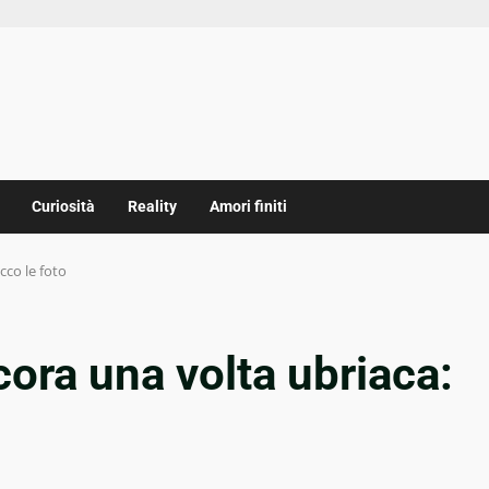
Curiosità
Reality
Amori finiti
co le foto
ra una volta ubriaca: