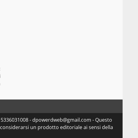
:
i
n
va 15336031008 - dpowerdweb@gmail.com - Questo
considerarsi un prodotto editoriale ai sensi della