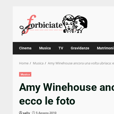
Skip
to
content
Cinema
Musica
TV
Gravidanze
Matrimoni
Home
Musica
Amy Winehouse ancora una volta ubriaca: ec
Musica
Amy Winehouse anco
ecco le foto
sally
5 Agosto 2010