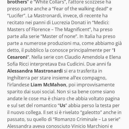
brothers
” e “White Collars”, l’attore scozzese ha
preso parte anche a “Fear of the walking dead” e
“Lucifer”. La Mastronardi, invece, di recente ha
recitato nei panni di Lucrezia Donati in “Medici:
Masters of Florence – The Magnificent”, ha preso
parte alla serie “Master of none”. In Italia ha preso
parte a numerose produzioni ma, come abbiamo già
detto, il pubblico la conosce principalmente per “
I
Cesaroni
“. Nella serie con Claudio Amendola e Elena
Sofia Ricci interpretava Eva Cudicini. Due anni fa
Alessandra Mastronardi
si era trasferita in
Inghilterra per stare insieme all’ex compagno,
l’irlandese
Liam McMahon
, poi improvvisamente
sparito dai suoi social. Non si sa bene come siano
andate le cose ma è chiaro che abbia voltato pagina
e sul set del romantico “
Us
” abbia perso la testa per
il nuovo collega. Il set si è rivelato “galeotto” anche in
passato, su quello di “Romanzo Criminale – La serie”
Alessandra aveva conosciuto Vinicio Marchioni e