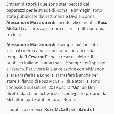
Entrambi attori, i due sono stati beccati dai
paparazzi per le strade di Roma, le immagini sono
state pubblicate dal settimanale Diva e Donna.
Alessandra Mastronardi
sorride felice mentre
Ross
McCall
la accarezza, sembra esserci molta sintonia
tra loro.
Alessandra Mastronardi
è sempre più lanciata
verso il cinema americano, sono lontani ormai i
tempi de “
I Cesaroni
” che la resero celebre. Il
pubblico italiano la ama ma lei è sempre più spesso
all’estero. Per vivere la sua relazione con McMahon
si era trasferita a Londra, si trasferirà anche per
stare al fianco di Ross McCall? I due attori si sono
conosciuti sul set, nel 2019 uscirà “
Us
“, un film
diretto da Stefan Schwartz e sceneggiato proprio da
McCall, in parte ambientato a Roma.
Il pubblico conosce
Ross McCall
per “
Band of