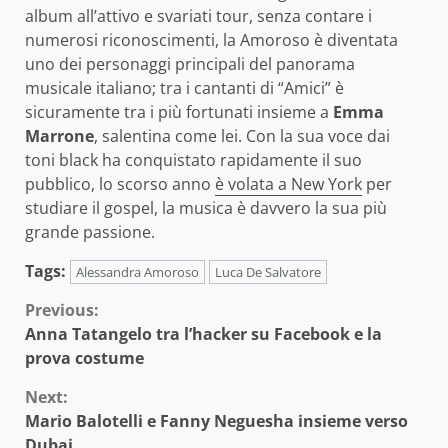
album all’attivo e svariati tour, senza contare i
numerosi riconoscimenti, la Amoroso è diventata
uno dei personaggi principali del panorama
musicale italiano; tra i cantanti di “Amici” è
sicuramente tra i più fortunati insieme a
Emma
Marrone
, salentina come lei. Con la sua voce dai
toni black ha conquistato rapidamente il suo
pubblico, lo scorso anno
è volata a New York
per
studiare il gospel, la musica è davvero la sua più
grande passione.
Tags:
Alessandra Amoroso
Luca De Salvatore
Continue
Previous:
Anna Tatangelo tra l’hacker su Facebook e la
Reading
prova costume
Next:
Mario Balotelli e Fanny Neguesha insieme verso
Dubai