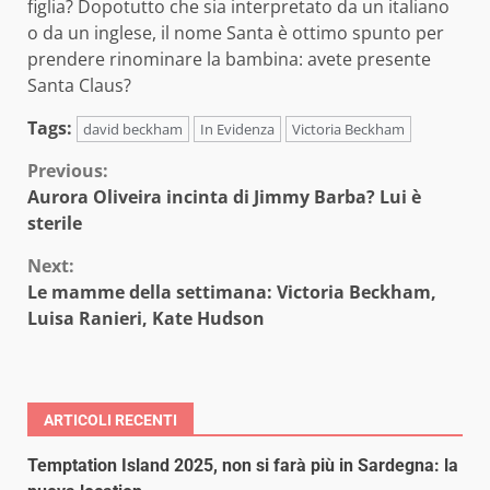
figlia? Dopotutto che sia interpretato da un italiano
o da un inglese, il nome Santa è ottimo spunto per
prendere rinominare la bambina: avete presente
Santa Claus?
Tags:
david beckham
In Evidenza
Victoria Beckham
Continue
Previous:
Aurora Oliveira incinta di Jimmy Barba? Lui è
Reading
sterile
Next:
Le mamme della settimana: Victoria Beckham,
Luisa Ranieri, Kate Hudson
ARTICOLI RECENTI
Temptation Island 2025, non si farà più in Sardegna: la