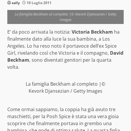
sally
10 Luglio 2011
La famiglia Beckham al completo |© Kevork Djansezian / Getty
Images
E’ da poco arrivata la notizia:
Victoria Beckham
ha
finalmente dato alla luce la sua bambina, a Los
Angeles. Lo ha reso noto il portavoce dell’ex Spice
Girl, rivelando così che Victoria e il compagno,
David
Beckham
, sono diventati genitori per la quarta
volta.
La famiglia Beckham al completo |©
Kevork Djansezian / Getty Images
Come ormai sappiamo, la coppia ha già avuto tre
maschietti, per la Posh Spice è stata una vera gioia
scoprire che finalmente portava in grembo una
bambina, che gode di ottima salute. La quarta figlia