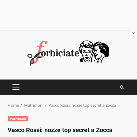
×
Skip
to
content
PRIMARY
MENU
Home
Matrimoni
Vasco Rossi: nozze top secret a Zocca
Matrimoni
Vasco Rossi: nozze top secret a Zocca