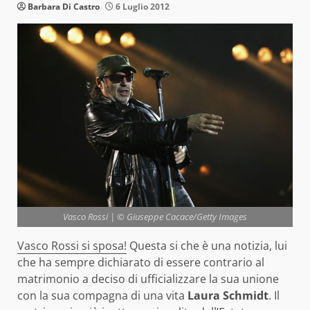
Barbara Di Castro
6 Luglio 2012
Vasco Rossi | © Giuseppe Cacace/Getty Images
Vasco Rossi si sposa!
Questa si che è una notizia, lui
che ha sempre dichiarato di essere contrario al
matrimonio a deciso di ufficializzare la sua unione
con la sua compagna di una vita
Laura Schmidt
. Il