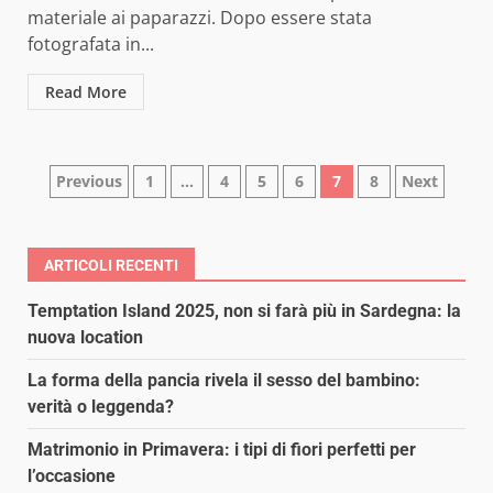
materiale ai paparazzi. Dopo essere stata
fotografata in...
Read More
Paginazione
Previous
1
…
4
5
6
7
8
Next
degli
articoli
ARTICOLI RECENTI
Temptation Island 2025, non si farà più in Sardegna: la
nuova location
La forma della pancia rivela il sesso del bambino:
verità o leggenda?
Matrimonio in Primavera: i tipi di fiori perfetti per
l’occasione