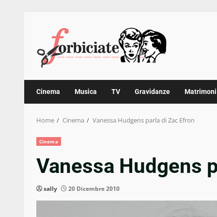
Skip
to
content
Cinema
Musica
TV
Gravidanze
Matrimoni
Home
Cinema
Vanessa Hudgens parla di Zac Efron
Cinema
Vanessa Hudgens pa
sally
20 Dicembre 2010