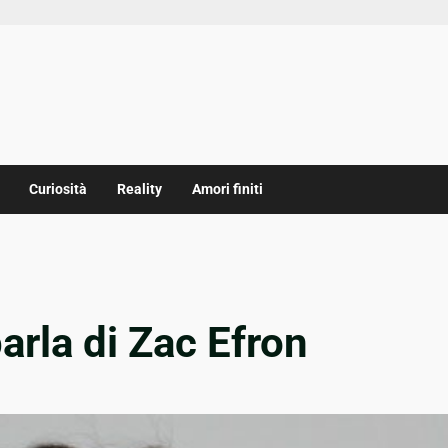
Curiosità
Reality
Amori finiti
rla di Zac Efron