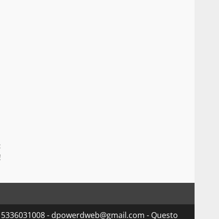
:
!
va 15336031008 - dpowerdweb@gmail.com - Questo