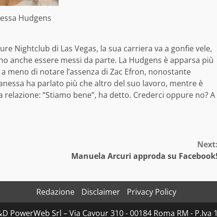
essa Hudgens
re Nightclub di Las Vegas, la sua carriera va a gonfie vele,
ono anche essere messi da parte. La Hudgens è apparsa più
 a meno di notare l’assenza di Zac Efron, nonostante
Vanessa ha parlato più che altro del suo lavoro, mentre è
lla relazione: “Stiamo bene”, ha detto. Crederci oppure no? A
Next
Manuela Arcuri approda su Facebook
Redazione
Disclaimer
Privacy Policy
D&D PowerWeb Srl – Via Cavour 310 - 00184 Roma RM - P.I