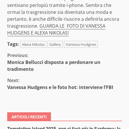
sentivano perlopiù tramite i-phone. Sembra che
ormai la trasgressione sia diventata una moda e
pertanto, è anche difficile riuscire a definirla ancora
trasgressione.
GUARDA LE FOTO DI VANESSA
HUDGENS E ALEXA NIKOLAS!
Tags:
Alexa Nikolas
Gallery
Vanessa Hudgnes
Continue
Previous:
Monica Bellucci disposta a perdonare un
Reading
tradimento
Next:
Vanessa Hudgens e le foto hot: interviene l’FBI
ARTICOLI RECENTI
Temptation Island 2025, non si farà più in Sardegna: la