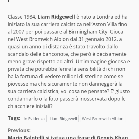
Classe 1984,
Liam Ridgewell
è nato a Londra ed ha
iniziato la sua carriera calcistica nell’Aston Villa fino
al 2007 per poi passare al Birmingham City. Gioca
nel West Bromwich Albion dal 31 gennaio 2012, a
quasi un anno di distanza è stato travolto dallo
scandalo delle banconote, che però è decisamente
meno grave rispetto ad altri. Un’immagine giocosa e
privata che potrebbe ferire la sensibilità di chi non
ha la fortuna di vedere milioni di sterline come se
piovesse ma che sicuramente non danneggerà la
sua carriera calcistica, voi cosa ne pensate? E’ giusto
condannarlo o la foto passerà inosservata dopo le
chiacchiere iniziali?
Tags:
In Evidenza
Liam Ridgewell
West Bromwich Albion
Continue
Previous:
Mario Balotelli si tatua una frase di Gengis Khan