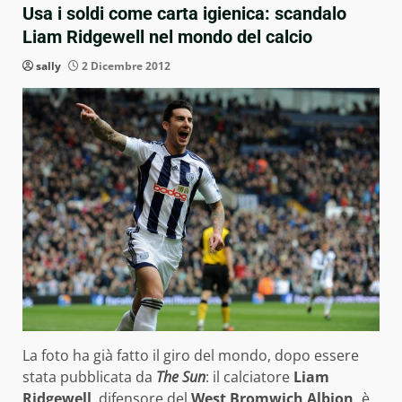
Usa i soldi come carta igienica: scandalo
Liam Ridgewell nel mondo del calcio
sally
2 Dicembre 2012
La foto ha già fatto il giro del mondo, dopo essere
stata pubblicata da
The Sun
: il calciatore
Liam
Ridgewell
, difensore del
West Bromwich Albion,
è