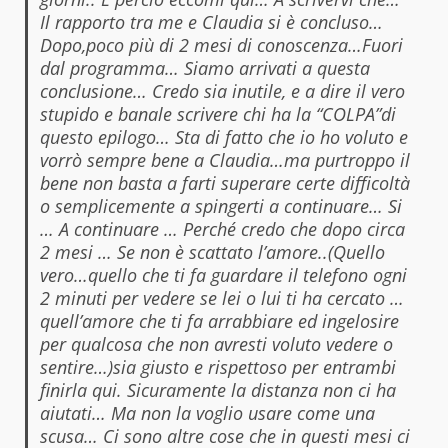
Il rapporto tra me e Claudia si è concluso…
Dopo,poco più di 2 mesi di conoscenza…Fuori
dal programma… Siamo arrivati a questa
conclusione… Credo sia inutile, e a dire il vero
stupido e banale scrivere chi ha la “COLPA”di
questo epilogo… Sta di fatto che io ho voluto e
vorrò sempre bene a Claudia…ma purtroppo il
bene non basta a farti superare certe difficoltà
o semplicemente a spingerti a continuare… Si
… A continuare … Perché credo che dopo circa
2 mesi … Se non è scattato l’amore..(Quello
vero…quello che ti fa guardare il telefono ogni
2 minuti per vedere se lei o lui ti ha cercato …
quell’amore che ti fa arrabbiare ed ingelosire
per qualcosa che non avresti voluto vedere o
sentire…)sia giusto e rispettoso per entrambi
finirla qui. Sicuramente la distanza non ci ha
aiutati… Ma non la voglio usare come una
scusa… Ci sono altre cose che in questi mesi ci