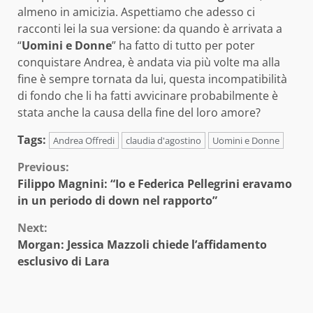
almeno in amicizia. Aspettiamo che adesso ci
racconti lei la sua versione: da quando è arrivata a
“
Uomini e Donne
” ha fatto di tutto per poter
conquistare Andrea, è andata via più volte ma alla
fine è sempre tornata da lui, questa incompatibilità
di fondo che li ha fatti avvicinare probabilmente è
stata anche la causa della fine del loro amore?
Tags:
Andrea Offredi
claudia d'agostino
Uomini e Donne
Continue
Previous:
Filippo Magnini: “Io e Federica Pellegrini eravamo
Reading
in un periodo di down nel rapporto”
Next:
Morgan: Jessica Mazzoli chiede l’affidamento
esclusivo di Lara