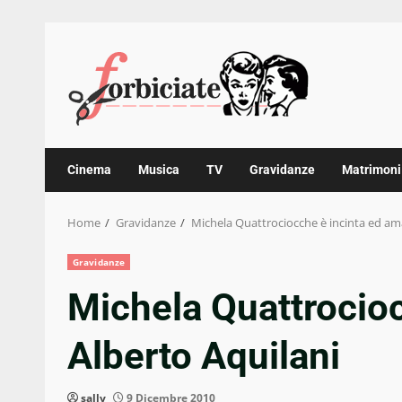
Skip
to
content
Cinema
Musica
TV
Gravidanze
Matrimoni
Home
Gravidanze
Michela Quattrociocche è incinta ed am
Gravidanze
Michela Quattrocio
Alberto Aquilani
sally
9 Dicembre 2010