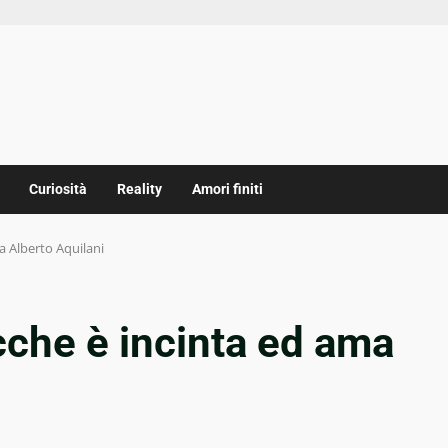
Curiosità
Reality
Amori finiti
a Alberto Aquilani
cche è incinta ed ama