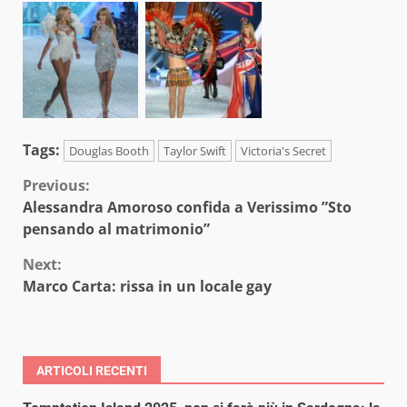
Tags:
Douglas Booth
Taylor Swift
Victoria's Secret
Continue
Previous:
Alessandra Amoroso confida a Verissimo ”Sto
Reading
pensando al matrimonio”
Next:
Marco Carta: rissa in un locale gay
ARTICOLI RECENTI