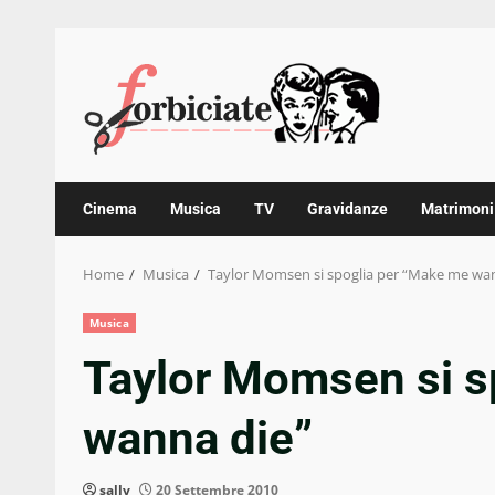
Skip
to
content
Cinema
Musica
TV
Gravidanze
Matrimoni
Home
Musica
Taylor Momsen si spoglia per “Make me wa
Musica
Taylor Momsen si s
wanna die”
sally
20 Settembre 2010