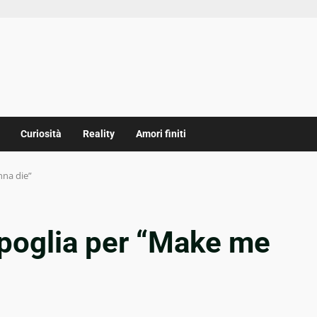
Curiosità
Reality
Amori finiti
nna die”
poglia per “Make me