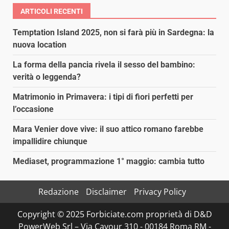
ARTICOLI RECENTI
Temptation Island 2025, non si farà più in Sardegna: la
nuova location
La forma della pancia rivela il sesso del bambino:
verità o leggenda?
Matrimonio in Primavera: i tipi di fiori perfetti per
l’occasione
Mara Venier dove vive: il suo attico romano farebbe
impallidire chiunque
Mediaset, programmazione 1° maggio: cambia tutto
Redazione
Disclaimer
Privacy Policy
Copyright © 2025 Forbiciate.com proprietà di D&D
PowerWeb Srl – Via Cavour 310 - 00184 Roma RM -