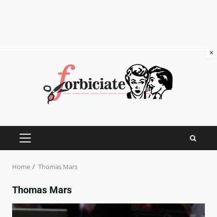
×
Skip
to
content
PRIMARY
MENU
Home
Thomas Mars
Thomas Mars