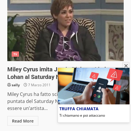
TV
Miley Cyrus imita Justin Bieber e Lindsay
Lohan al Saturday Night Live (video)
sally
7 Marzo 2011
Miley Cyrus ha fatto scintille durante la scorsa
puntata del Saturday Night Live, dimostrando di
essere un’artista...
TRUFFA CHIAMATA
Ti chiamano e poi attaccano
Read More