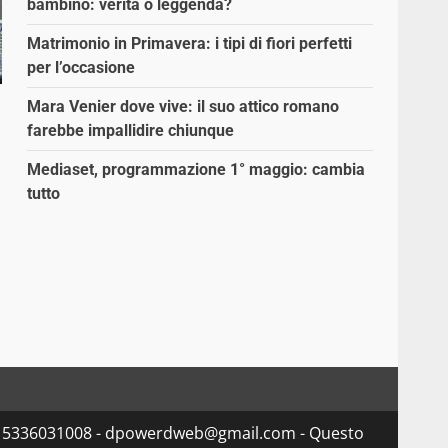
bambino: verità o leggenda?
Matrimonio in Primavera: i tipi di fiori perfetti
per l’occasione
Mara Venier dove vive: il suo attico romano
farebbe impallidire chiunque
Mediaset, programmazione 1° maggio: cambia
tutto
va 15336031008 - dpowerdweb@gmail.com - Questo