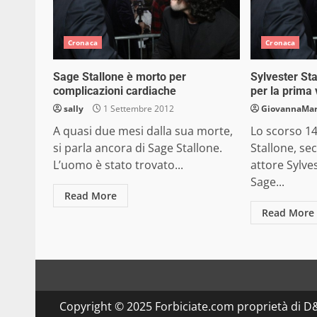
Cronaca
Cronaca
Sage Stallone è morto per
Sylvester Sta
complicazioni cardiache
per la prima 
sally
1 Settembre 2012
GiovannaMa
A quasi due mesi dalla sua morte,
Lo scorso 14
si parla ancora di Sage Stallone.
Stallone, se
L’uomo è stato trovato...
attore Sylve
Sage...
Read More
Read More
Copyright © 2025 Forbiciate.com proprietà di 