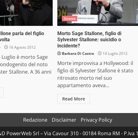
Cinema
llone parla del figlio
Morto Sage Stallone, figlio di
volta
Sylvester Stallone: suicidio o
incidente?
r
16 Agosto 2012
Barbara Di Castro
14 Luglio 2012
 Luglio è morto Sage
Morte improvvisa a Hollywood: il
condogenito del noto
figlio di Sylvester Stallone è stato
ster Stallone. A 36 anni
ritrovato morto nel suo
appartamento aveva...
Read More
Redazione
Disclaimer
Privacy Policy
D&D PowerWeb Srl – Via Cavour 310 - 00184 Roma RM - P.I