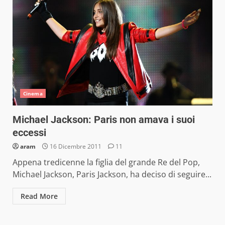
Cinema
Michael Jackson: Paris non amava i suoi
eccessi
aram
16 Dicembre 2011
11
Appena tredicenne la figlia del grande Re del Pop,
Michael Jackson, Paris Jackson, ha deciso di seguire...
Read More