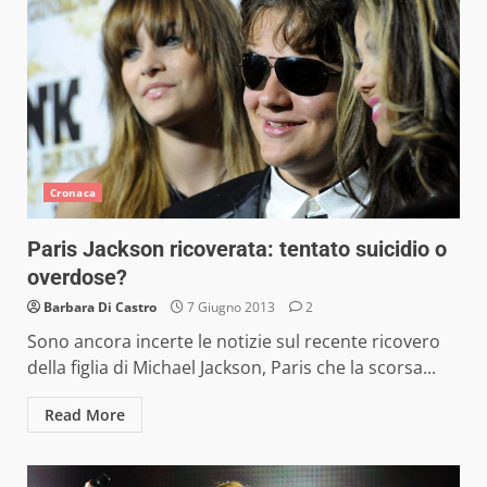
Cronaca
Paris Jackson ricoverata: tentato suicidio o
overdose?
Barbara Di Castro
7 Giugno 2013
2
Sono ancora incerte le notizie sul recente ricovero
della figlia di Michael Jackson, Paris che la scorsa...
Read More