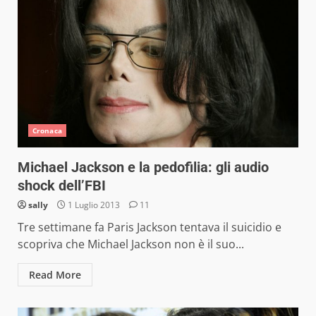
Cronaca
Michael Jackson e la pedofilia: gli audio
shock dell’FBI
sally
1 Luglio 2013
11
Tre settimane fa Paris Jackson tentava il suicidio e
scopriva che Michael Jackson non è il suo...
Read More