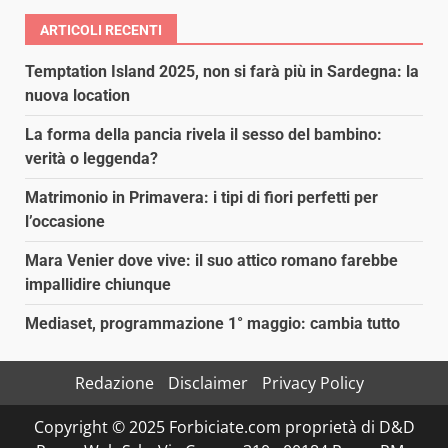
ARTICOLI RECENTI
Temptation Island 2025, non si farà più in Sardegna: la
nuova location
La forma della pancia rivela il sesso del bambino:
verità o leggenda?
Matrimonio in Primavera: i tipi di fiori perfetti per
l’occasione
Mara Venier dove vive: il suo attico romano farebbe
impallidire chiunque
Mediaset, programmazione 1° maggio: cambia tutto
Redazione
Disclaimer
Privacy Policy
Copyright © 2025 Forbiciate.com proprietà di D&D