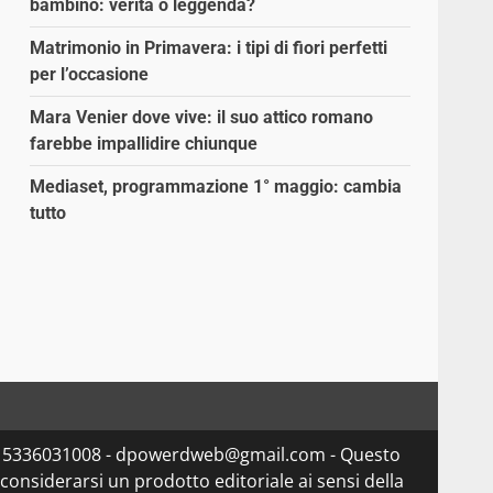
bambino: verità o leggenda?
Matrimonio in Primavera: i tipi di fiori perfetti
per l’occasione
Mara Venier dove vive: il suo attico romano
farebbe impallidire chiunque
Mediaset, programmazione 1° maggio: cambia
tutto
va 15336031008 - dpowerdweb@gmail.com - Questo
considerarsi un prodotto editoriale ai sensi della