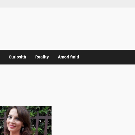
Curiosità
Reality
Amori finiti