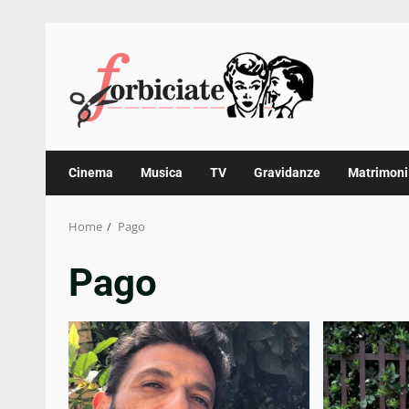
Skip
to
content
Cinema
Musica
TV
Gravidanze
Matrimoni
Home
Pago
Pago