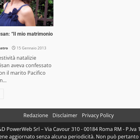
isan: “Il mio matrimonio
astro
15 Gennaio 2013
stività natalizie
visan aveva confessato
con il marito Pacifico
...
Redazione
Disclaimer
Privacy Policy
D&D PowerWeb Srl – Via Cavour 310 - 00184 Roma RM - P.I
iene aggiornato senza alcuna periodicità. Non può pertanto 