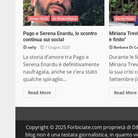
Amori finiti
In Primo Piano
Amori finiti
Pago e Serena Enardu, lo scontro
Miriana Trev
continua sui social
è finito”
sally
7 Giugno 2020
Barbara Di C
La storia d’amore tra Pago e
Durante le fe
Serena Enardu è definitivamente
Miriana Tre
naufragata, anche se c’era stato
la sua crisi 
qualche spiraglio...
Settembre (in
Read More
Read More
Copyright © 2025 Forbiciate.com proprietà di 
blog non è una testata giornalistica, in quanto v