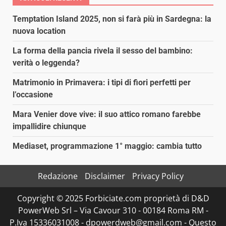
Temptation Island 2025, non si farà più in Sardegna: la
nuova location
La forma della pancia rivela il sesso del bambino:
verità o leggenda?
Matrimonio in Primavera: i tipi di fiori perfetti per
l’occasione
Mara Venier dove vive: il suo attico romano farebbe
impallidire chiunque
Mediaset, programmazione 1° maggio: cambia tutto
Redazione
Disclaimer
Privacy Policy
Copyright © 2025 Forbiciate.com proprietà di D&D
PowerWeb Srl – Via Cavour 310 - 00184 Roma RM -
P.Iva 15336031008 - dpowerdweb@gmail.com - Questo