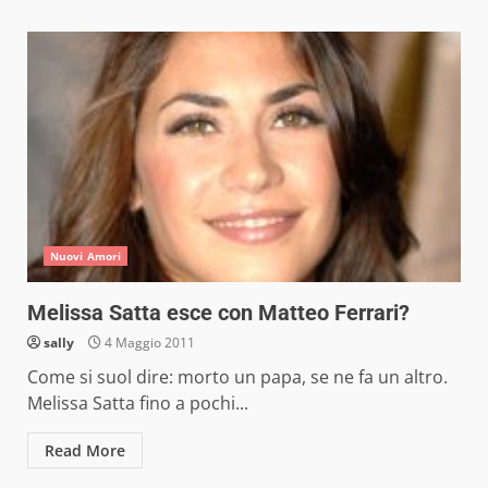
Nuovi Amori
Melissa Satta esce con Matteo Ferrari?
sally
4 Maggio 2011
Come si suol dire: morto un papa, se ne fa un altro.
Melissa Satta fino a pochi...
Read More