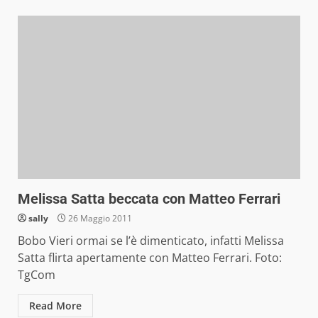
Melissa Satta beccata con Matteo Ferrari
sally
26 Maggio 2011
Bobo Vieri ormai se l’è dimenticato, infatti Melissa
Satta flirta apertamente con Matteo Ferrari. Foto:
TgCom
Read More