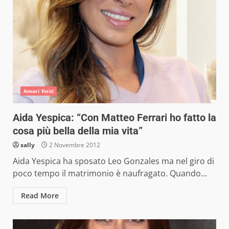
Amori finiti
Aida Yespica: “Con Matteo Ferrari ho fatto la
cosa più bella della mia vita”
sally
2 Novembre 2012
Aida Yespica ha sposato Leo Gonzales ma nel giro di
poco tempo il matrimonio è naufragato. Quando...
Read More