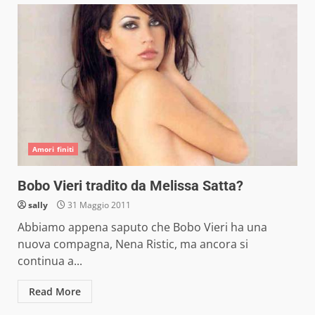
Amori finiti
Bobo Vieri tradito da Melissa Satta?
sally
31 Maggio 2011
Abbiamo appena saputo che Bobo Vieri ha una
nuova compagna, Nena Ristic, ma ancora si
continua a...
Read More