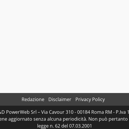
Redazione
Disclaimer
Privacy Policy
D&D PowerWeb Srl – Via Cavour 310 - 00184 Roma RM - P.I
iene aggiornato senza alcuna periodicità. Non può pertanto 
legge n. 62 del 07.03.2001