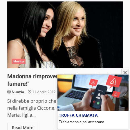
Musica
Madonna rimprovera la figlia Lourdes: “Non
fumare!”
Nunzia
11 Aprile 2012
Si direbbe proprio che la trasgressione è di casa
nella famiglia Ciccone. La quindicenne Lourdes
Maria, figlia...
TRUFFA CHIAMATA
Ti chiamano e poi attaccano
Read More