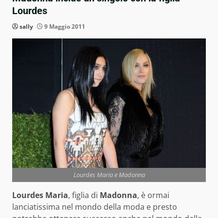
Lourdes
sally
9 Maggio 2011
Lourdes Maria e Madonna
Lourdes Maria
, figlia di
Madonna
, è ormai
lanciatissima nel mondo della moda e presto