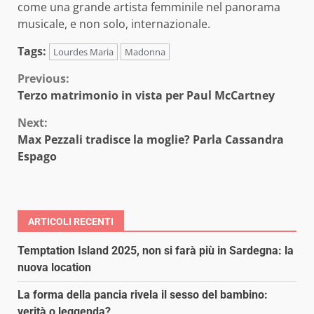
come una grande artista femminile nel panorama
musicale, e non solo, internazionale.
Tags:
Lourdes Maria
Madonna
Continue
Previous:
Terzo matrimonio in vista per Paul McCartney
Reading
Next:
Max Pezzali tradisce la moglie? Parla Cassandra
Espago
ARTICOLI RECENTI
Temptation Island 2025, non si farà più in Sardegna: la
nuova location
La forma della pancia rivela il sesso del bambino:
verità o leggenda?