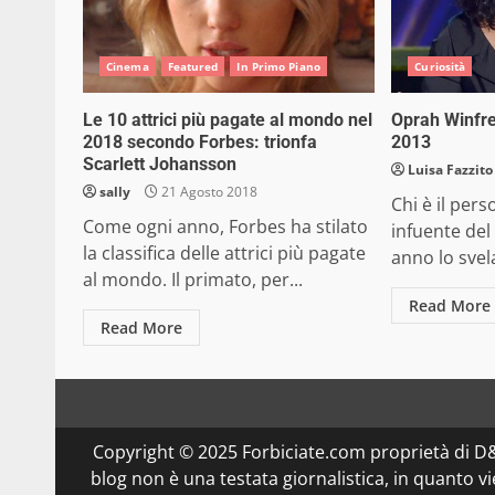
Cinema
Featured
In Primo Piano
Curiosità
Le 10 attrici più pagate al mondo nel
Oprah Winfrey
2018 secondo Forbes: trionfa
2013
Scarlett Johansson
Luisa Fazzito
sally
21 Agosto 2018
Chi è il per
Come ogni anno, Forbes ha stilato
infuente de
la classifica delle attrici più pagate
anno lo svela
al mondo. Il primato, per...
Read More
Read More
Copyright © 2025 Forbiciate.com proprietà di 
blog non è una testata giornalistica, in quanto v