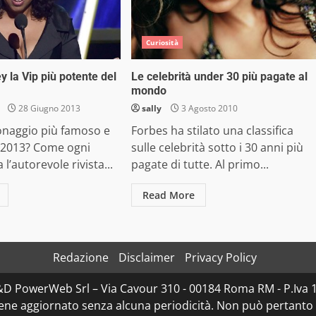
Curiosità
 la Vip più potente del
Le celebrità under 30 più pagate al
mondo
28 Giugno 2013
sally
3 Agosto 2010
sonaggio più famoso e
Forbes ha stilato una classifica
l 2013? Come ogni
sulle celebrità sotto i 30 anni più
 l’autorevole rivista...
pagate di tutte. Al primo...
Read More
Redazione
Disclaimer
Privacy Policy
D&D PowerWeb Srl – Via Cavour 310 - 00184 Roma RM - P.I
iene aggiornato senza alcuna periodicità. Non può pertanto 