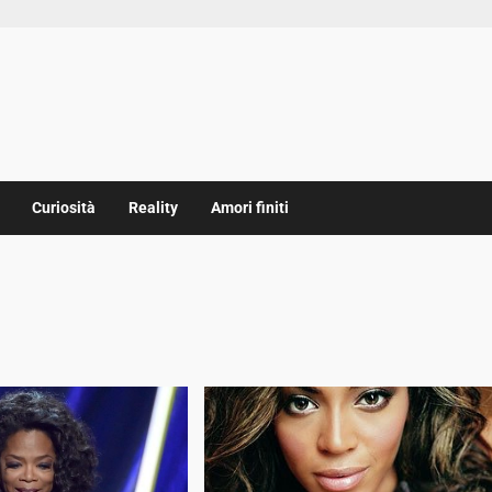
Curiosità
Reality
Amori finiti