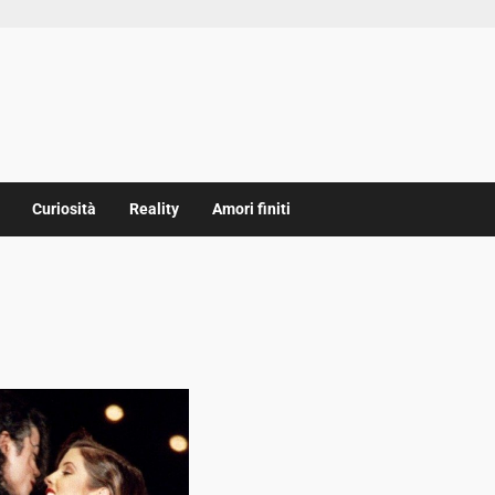
Curiosità
Reality
Amori finiti