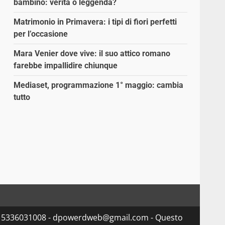
bambino: verità o leggenda?
Matrimonio in Primavera: i tipi di fiori perfetti
per l’occasione
Mara Venier dove vive: il suo attico romano
farebbe impallidire chiunque
Mediaset, programmazione 1° maggio: cambia
tutto
va 15336031008 - dpowerdweb@gmail.com - Questo