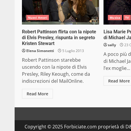
Nuovi Amori
Musica
TV
Robert Pattinson flirta con la nipote
Lisa Marie P
di Elvis Presley, rispunta in segreto
di Michael J
Kristen Stewart
sally
23 
Elena Simonetti
5 Luglio 2013
A poco più d
Robert Pattinson starebbe
di Michael J
uscendo con la nipote di Elvis
l’ex moglie...
Presley, Riley Keough, come da
indiscrezioni del MailOnline.
Read More
Read More
Copyright © 2025 Forbiciate.com proprietà di 