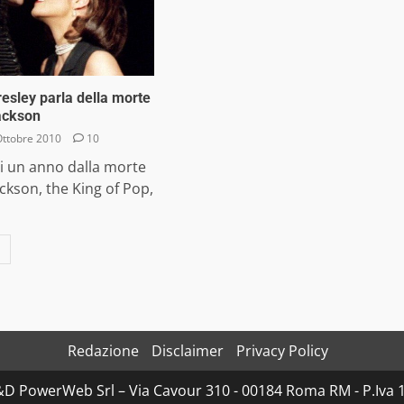
resley parla della morte
ackson
Ottobre 2010
10
i un anno dalla morte
ackson, the King of Pop,
Redazione
Disclaimer
Privacy Policy
D&D PowerWeb Srl – Via Cavour 310 - 00184 Roma RM - P.I