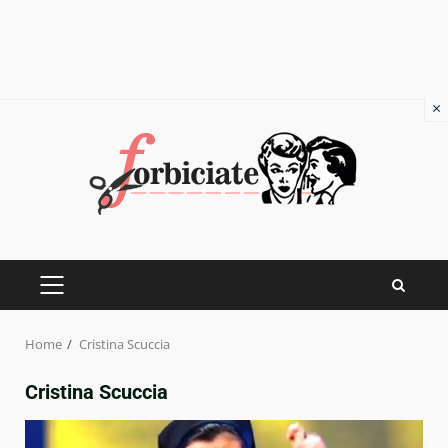
×
Skip
to
content
PRIMARY
MENU
Home
Cristina Scuccia
Cristina Scuccia