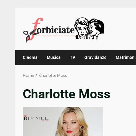
Skip
to
content
Cinema
Musica
TV
Gravidanze
Matrimoni
Home
Charlotte Moss
Charlotte Moss