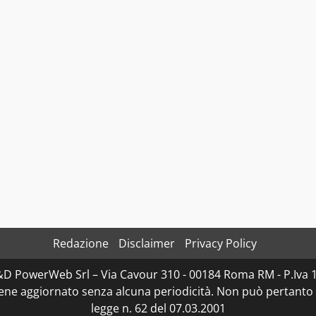
Redazione
Disclaimer
Privacy Policy
D&D PowerWeb Srl – Via Cavour 310 - 00184 Roma RM - P.I
iene aggiornato senza alcuna periodicità. Non può pertanto 
legge n. 62 del 07.03.2001