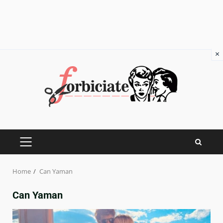
×
Skip
to
content
PRIMARY
MENU
Home
Can Yaman
Can Yaman