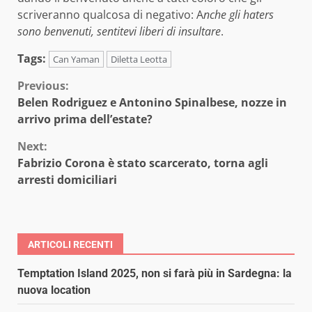
scriveranno qualcosa di negativo: A
nche gli haters
sono benvenuti, sentitevi liberi di insultare
.
Tags:
Can Yaman
Diletta Leotta
Continue
Previous:
Belen Rodriguez e Antonino Spinalbese, nozze in
Reading
arrivo prima dell’estate?
Next:
Fabrizio Corona è stato scarcerato, torna agli
arresti domiciliari
ARTICOLI RECENTI
Temptation Island 2025, non si farà più in Sardegna: la
nuova location