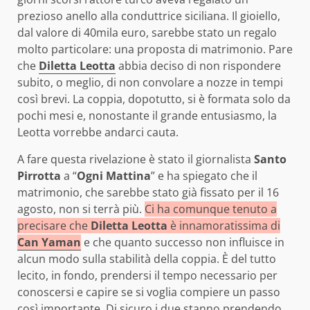
prezioso anello alla conduttrice siciliana. Il gioiello,
dal valore di 40mila euro, sarebbe stato un regalo
molto particolare: una proposta di matrimonio. Pare
che
Diletta Leotta
abbia deciso di non rispondere
subito, o meglio, di non convolare a nozze in tempi
così brevi. La coppia, dopotutto, si è formata solo da
pochi mesi e, nonostante il grande entusiasmo, la
Leotta vorrebbe andarci cauta.
A fare questa rivelazione è stato il giornalista
Santo
Pirrotta
a “
Ogni Mattina
” e ha spiegato che il
matrimonio, che sarebbe stato già fissato per il 16
agosto, non si terrà più.
Ci ha comunque tenuto a
precisare che
Diletta Leotta
è innamoratissima di
Can Yaman
e che quanto successo non influisce in
alcun modo sulla stabilità della coppia. È del tutto
lecito, in fondo, prendersi il tempo necessario per
conoscersi e capire se si voglia compiere un passo
così importante. Di sicuro i due stanno prendendo