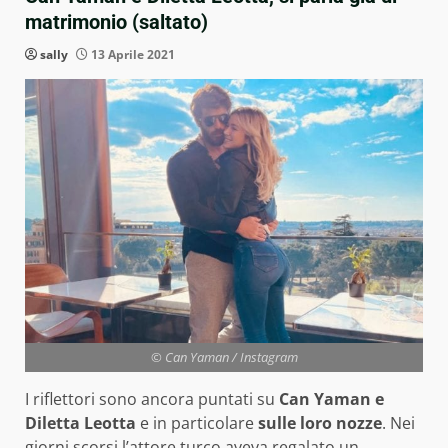
matrimonio (saltato)
sally
13 Aprile 2021
© Can Yaman / Instagram
I riflettori sono ancora puntati su
Can Yaman e
Diletta Leotta
e in particolare
sulle loro nozze
. Nei
giorni scorsi l’attore turco aveva regalato un