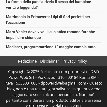
La forma della pancia rivela il sesso del bambino:
verità o leggenda?
Matrimonio in Primavera: i tipi di fiori perfetti per
l’occasione
Mara Venier dove vive: il suo attico romano farebbe
impallidire chiunque
Mediaset, programmazione 1° maggio: cambia tutto
Redazione
Disclaimer
Privacy Policy
Copyright © 2025 Forbiciate.com proprietà di D&D
PowerWeb Srl – Via Cavour 310 - 00184 Roma RM -
P.Iva 15336031008 - dpowerdweb@gmail.com - Questo
blog non è una testata giornalistica, in quanto viene
aggiornato senza alcuna periodicità. Non può
pertanto considerarsi un prodotto editoriale ai sensi
della legge n. 62 del 07.03.2001