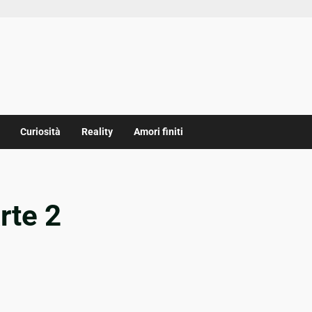
Curiosità
Reality
Amori finiti
rte 2