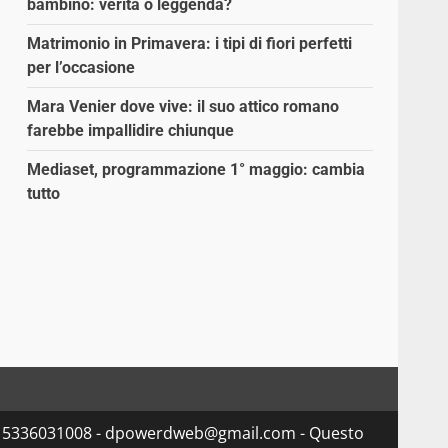
bambino: verità o leggenda?
Matrimonio in Primavera: i tipi di fiori perfetti
per l’occasione
Mara Venier dove vive: il suo attico romano
farebbe impallidire chiunque
Mediaset, programmazione 1° maggio: cambia
tutto
va 15336031008 - dpowerdweb@gmail.com - Questo