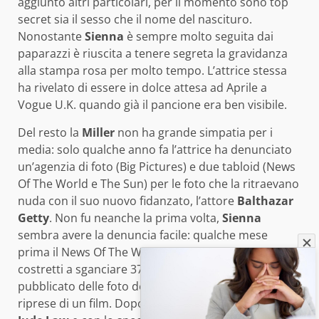
aggiunto altri particolari, per il momento sono top
secret sia il sesso che il nome del nascituro.
Nonostante
Sienna
è sempre molto seguita dai
paparazzi è riuscita a tenere segreta la gravidanza
alla stampa rosa per molto tempo. L’attrice stessa
ha rivelato di essere in dolce attesa ad Aprile a
Vogue U.K. quando già il pancione era ben visibile.
Del resto la
Miller
non ha grande simpatia per i
media: solo qualche anno fa l’attrice ha denunciato
un’agenzia di foto (Big Pictures) e due tabloid (News
Of The World e The Sun) per le foto che la ritraevano
nuda con il suo nuovo fidanzato, l’attore
Balthazar
Getty
. Non fu neanche la prima volta,
Sienna
sembra avere la denuncia facile: qualche mese
prima il News Of The World e The Sun furono
costretti a sganciare 37,500 sterline per aver
pubblicato delle foto dell’attrice nuda durante le
riprese di un film. Dopo la relazione altalenante con