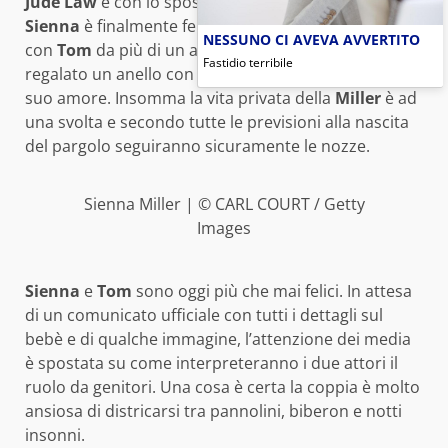
Jude Law
e con lo sposatissimo
Balthazar Getty
,
Sienna
è finalmente felice: sta vivendo la love story
NESSUNO CI AVEVA AVVERTITO
con
Tom
da più di un anno.
Tom
le ha anche
Fastidio terribile
regalato un anello con un diamante come pegno del
suo amore. Insomma la vita privata della
Miller
è ad
una svolta e secondo tutte le previsioni alla nascita
del pargolo seguiranno sicuramente le nozze.
Sienna Miller | © CARL COURT / Getty
Images
Sienna
e
Tom
sono oggi più che mai felici. In attesa
di un comunicato ufficiale con tutti i dettagli sul
bebè e di qualche immagine, l’attenzione dei media
è spostata su come interpreteranno i due attori il
ruolo da genitori. Una cosa è certa la coppia è molto
ansiosa di districarsi tra pannolini, biberon e notti
insonni.