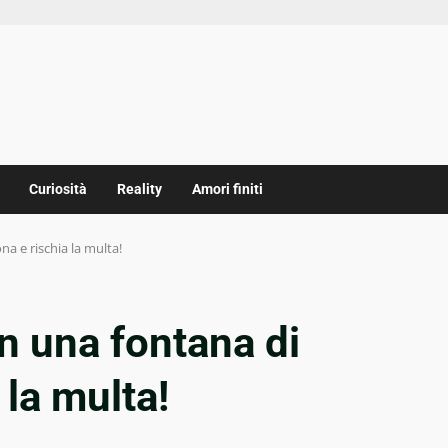
Curiosità
Reality
Amori finiti
na e rischia la multa!
in una fontana di
 la multa!