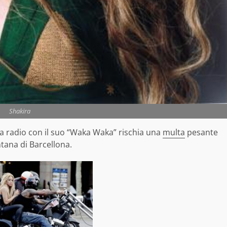
Shakira
a radio con il suo “Waka Waka” rischia una
multa
pesante
tana di Barcellona.